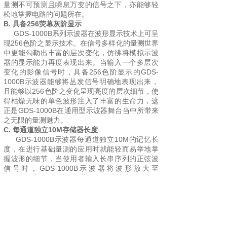
量测不可预测且瞬息万变的信号之下，亦能够轻
松地掌握电路的问题所在。
B. 具备256荧幕灰阶显示
GDS-1000B系列示波器在波形显示技术上可呈
现256色阶之显示技术。在信号多样化的量测世界
中更能勾勒出丰富的层次变化，仿彿将模拟示波
器的显示能力再度表现出来。当输入一个多层次
变化的影像信号时，具备256色阶显示的GDS-
1000B示波器能够将丛发信号明确地表现出来，
且能够以256色阶之变化呈现亮度的层次细节，使
得枯燥无味的单色波形注入了丰富的生命力，这
正是GDS-1000B在通用型示波器舞台当中所带来
之无限的量测魅力。
C. 每通道独立10M存储器长度
GDS-1000B示波器每通道独立10M的记忆长
度，在进行基础量测的应用时就能轻而易举地掌
握波形的细节，当使用者输入长串序列的正弦波
信号时，GDS-1000B示波器将波形放大至
20ns/div时，正弦波的细节依然可清楚地显现。
D. 1M FFT数学取样分析模式
GDS-1000B系列示波器在快速傅立叶转换的数学
分析模式中具备了1M记忆长度撷取模式，不但能
清楚地表现频谱量的显示细节,同时加上高达每秒
110,000次的波形更新率，使得FFT分析模式就如