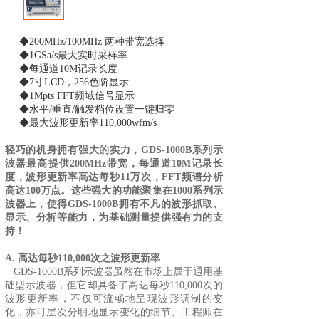
◆200MHz/100MHz 两种带宽选择
◆1GSa/s最大实时采样率
◆每通道10M记录长度
◆7寸LCD，256色阶显示
◆1Mpts FFT频域信号显示
◆水平/垂直/触发档位设置一键归零
◆最大波形更新率110,000wfm/s
轻巧的机身拥有强大的实力，GDS-1000B系列示
波器最高提供200MHz带宽，每通道10M记录长
度，波形更新率高达每秒11万次，FFT频谱分析
高达100万点。这些强大的功能聚集在1000系列示
波器上，使得GDS-1000B拥有不凡的波形抓取、
显示、分析等能力，为基础测量提供强有力的支
持！
A. 高达每秒110,000次之波形更新率
GDS-1000B系列示波器虽然在市场上属于通用基
础型示波器，但它却具备了高达每秒110,000次的
波形更新率，不仅可流畅地呈现波形调制的变
化，亦可层次分明地显示变化的细节。工程师在